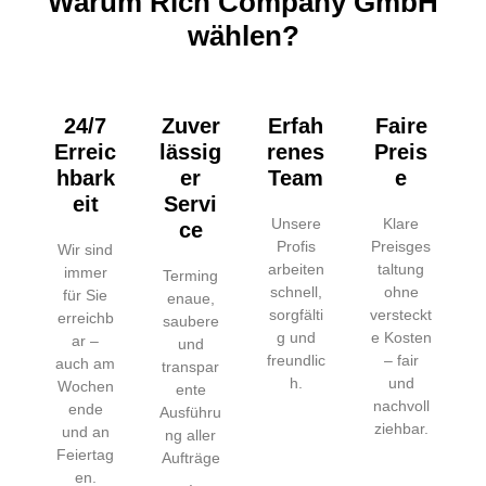
Warum Rich Company GmbH
wählen?
24/7
Zuver
Erfah
Faire
Erreic
lässig
renes
Preis
hbark
er
Team
e
eit
Servi
Unsere
Klare
ce
Profis
Preisges
Wir sind
arbeiten
taltung
immer
Terming
schnell,
ohne
für Sie
enaue,
sorgfälti
versteckt
erreichb
saubere
g und
e Kosten
ar –
und
freundlic
– fair
auch am
transpar
h.
und
Wochen
ente
nachvoll
ende
Ausführu
ziehbar.
und an
ng aller
Feiertag
Aufträge
en.
.