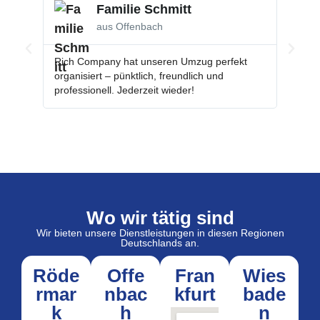
Familie Schmitt
aus Offenbach
Rich Company hat unseren Umzug perfekt
Top Se
organisiert – pünktlich, freundlich und
der Tra
professionell. Jederzeit wieder!
empfeh
Wo wir tätig sind
Wir bieten unsere Dienstleistungen in diesen Regionen
Deutschlands an.
Röde
Offe
Fran
Wies
rmar
nbac
kfurt
bade
k
h
n