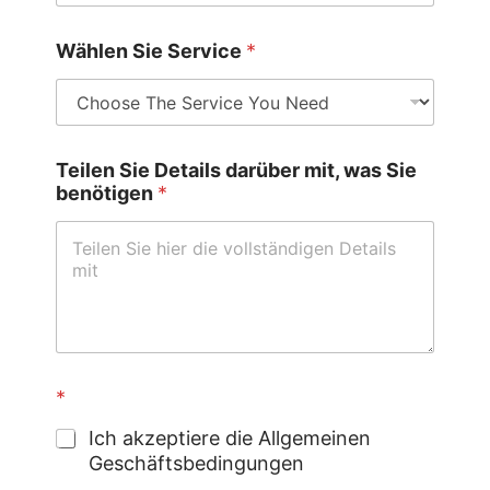
S
Wählen Sie Service
*
i
e
S
i
e
Teilen Sie Details darüber mit, was Sie
m
benötigen
*
i
t
,
*
Ich akzeptiere die Allgemeinen
Geschäftsbedingungen