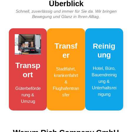
Überblick
Schnell, zuverlässig und immer für Sie da. Wir bringen
Bewegung und Glanz in Ihren Alltag.
Transf
Reinig
er
ung
Transp
Hotel, Büro,
Stadtfahrt,
ort
Bauendreinig
krankenfahrt
ung &
&
Unterhaltsrei
Flughafentran
Güterbeförde
nigung
sfer
rung &
Umzug