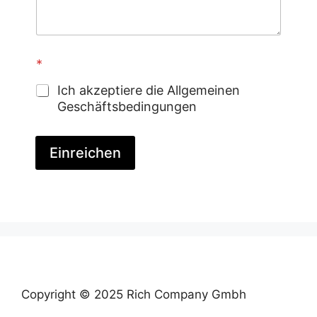
*
*
w
a
Ich akzeptiere die Allgemeinen
s
Geschäftsbedingungen
w
a
s
Einreichen
Copyright © 2025 Rich Company Gmbh