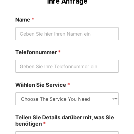
Ihre Anfrage
Name
*
*
Telefonnummer
*
m
i
t
,
*
Wählen Sie Service
*
Teilen Sie Details darüber mit, was Sie
benötigen
*