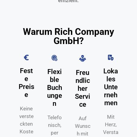
effizient
.
Warum Rich Company
GmbH?
Fest
Loka
Flexi
Freu
e
les
ble
ndlic
Preis
Unte
Buch
her
e
rneh
unge
Servi
men
n
ce
Keine
verste
Mit
Telefo
Auf
ckten
Herz,
nisch,
Wunsc
Koste
Versta
per
h mit